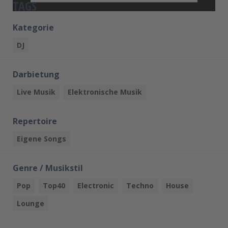
TAGS
powered by
Usercentrics Consent
Management Platform
Kategorie
DJ
Darbietung
Live Musik
Elektronische Musik
Repertoire
Eigene Songs
Genre / Musikstil
Pop
Top40
Electronic
Techno
House
Lounge