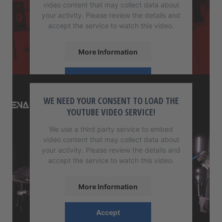
video content that may collect data about
your activity. Please review the details and
accept the service to watch this video.
More Information
Accept
powered by
Usercentrics Consent
WE NEED YOUR CONSENT TO LOAD THE
Management Platform
YOUTUBE VIDEO SERVICE!
We use a third party service to embed
video content that may collect data about
your activity. Please review the details and
accept the service to watch this video.
More Information
Accept