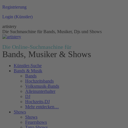
Zum
Registrierung
Inhalt
Login (Künstler)
springen
artistery
Die Suchmaschine für Bands, Musiker, Djs und Shows
Die Online-Suchmaschine für
Bands, Musiker & Shows
Künstler-Suche
Bands & Musik
Bands
Hochzeitsbands
Volksmusik-Bands
Alleinunterhalter
DJ
Hochzeits-DJ
Mehr entdecken…
Shows
Shows
Feuershows
Tanz-Shows