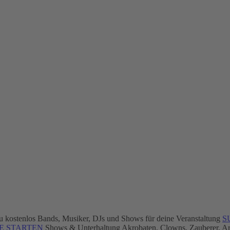
 du kostenlos Bands, Musiker, DJs und Shows für deine Veranstaltung
S
E STARTEN
Shows & Unterhaltung
Akrobaten, Clowns, Zauberer, Ar