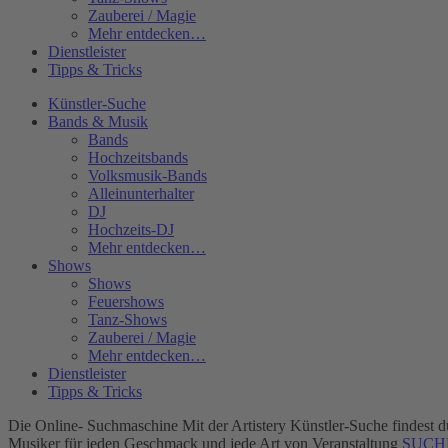
Zauberei / Magie
Mehr entdecken…
Dienstleister
Tipps & Tricks
Künstler-Suche
Bands & Musik
Bands
Hochzeitsbands
Volksmusik-Bands
Alleinunterhalter
DJ
Hochzeits-DJ
Mehr entdecken…
Shows
Shows
Feuershows
Tanz-Shows
Zauberei / Magie
Mehr entdecken…
Dienstleister
Tipps & Tricks
Die Online- Suchmaschine
Mit der Artistery Künstler-Suche findest
Musiker für jeden Geschmack und jede Art von Veranstaltung
SUCH