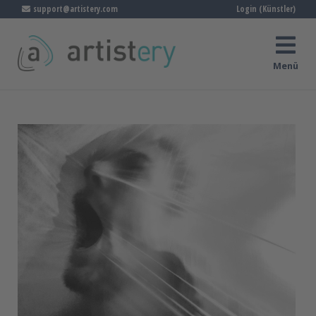
support@artistery.com
Login (Künstler)
Menü