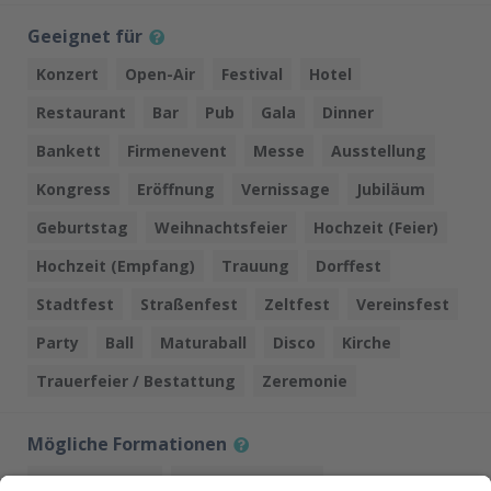
Geeignet für
Konzert
Open-Air
Festival
Hotel
Restaurant
Bar
Pub
Gala
Dinner
Bankett
Firmenevent
Messe
Ausstellung
Kongress
Eröffnung
Vernissage
Jubiläum
Geburtstag
Weihnachtsfeier
Hochzeit (Feier)
Hochzeit (Empfang)
Trauung
Dorffest
Stadtfest
Straßenfest
Zeltfest
Vereinsfest
Party
Ball
Maturaball
Disco
Kirche
Trauerfeier / Bestattung
Zeremonie
Mögliche Formationen
1 Person (Solo)
2 Personen (Duo)