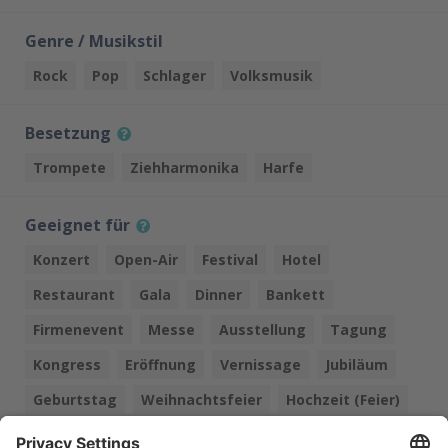
Genre / Musikstil
Rock
Pop
Schlager
Volksmusik
Besetzung
Trompete
Ziehharmonika
Harfe
Geeignet für
Konzert
Open-Air
Festival
Hotel
Restaurant
Gala
Dinner
Bankett
Firmenevent
Messe
Ausstellung
Tagung
Kongress
Eröffnung
Vernissage
Jubiläum
Geburtstag
Weihnachtsfeier
Hochzeit (Feier)
Hochzeit (Empfang)
Trauung
Ball
Kirche