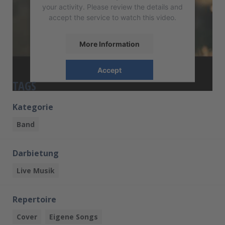
your activity. Please review the details and
accept the service to watch this video.
More Information
Accept
TAGS
powered by
Usercentrics Consent
Management Platform
Kategorie
Band
Darbietung
Live Musik
Repertoire
Cover
Eigene Songs