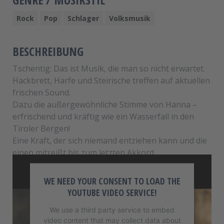
Rock
Pop
Schlager
Volksmusik
BESCHREIBUNG
Tschentig: Das ist Musik, die man so nicht erwartet.
Hackbrett, Harfe und Steirische treffen auf aktuellen
frischen Sound.
Dazu die außergewöhnliche Stimme von Hanna –
erfrischend und kräftig wie ein Wasserfall in den
Tiroler Bergen!
Eine Kraft, der sich niemand entziehen kann und die
einen mitreißt bis zum letzten Akkord.
WE NEED YOUR CONSENT TO LOAD THE
YOUTUBE VIDEO SERVICE!
We use a third party service to embed
video content that may collect data about