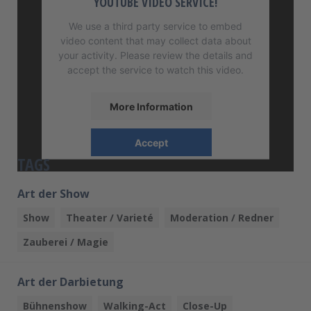
YOUTUBE VIDEO SERVICE!
We use a third party service to embed
video content that may collect data about
your activity. Please review the details and
accept the service to watch this video.
More Information
Accept
TAGS
powered by
Usercentrics Consent
Management Platform
Art der Show
Show
Theater / Varieté
Moderation / Redner
Zauberei / Magie
Art der Darbietung
Bühnenshow
Walking-Act
Close-Up