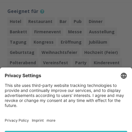
Geeignet für
Hotel
Restaurant
Bar
Pub
Dinner
Bankett
Firmenevent
Messe
Ausstellung
Tagung
Kongress
Eröffnung
Jubiläum
Geburtstag
Weihnachtsfeier
Hochzeit (Feier)
Polterabend
Vereinsfest
Party
Kinderevent
Kindergeburtstag
Mögliche Formationen
1 Person (Solo)
Sprache Moderation
Deutsch
Englisch