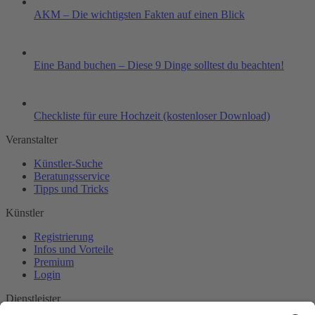
AKM – Die wichtigsten Fakten auf einen Blick
Eine Band buchen – Diese 9 Dinge solltest du beachten!
Checkliste für eure Hochzeit (kostenloser Download)
Veranstalter
Künstler-Suche
Beratungsservice
Tipps und Tricks
Künstler
Registrierung
Infos und Vorteile
Premium
Login
Dienstleister