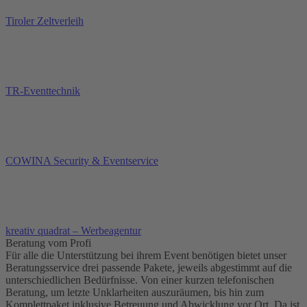
Tiroler Zeltverleih
TR-Eventtechnik
COWINA Security & Eventservice
kreativ quadrat – Werbeagentur
Beratung vom Profi
Für alle die Unterstützung bei ihrem Event benötigen bietet unser
Beratungsservice drei passende Pakete, jeweils abgestimmt auf die
unterschiedlichen Bedürfnisse. Von einer kurzen telefonischen
Beratung, um letzte Unklarheiten auszuräumen, bis hin zum
Komplettpaket inklusive Betreuung und Abwicklung vor Ort. Da ist