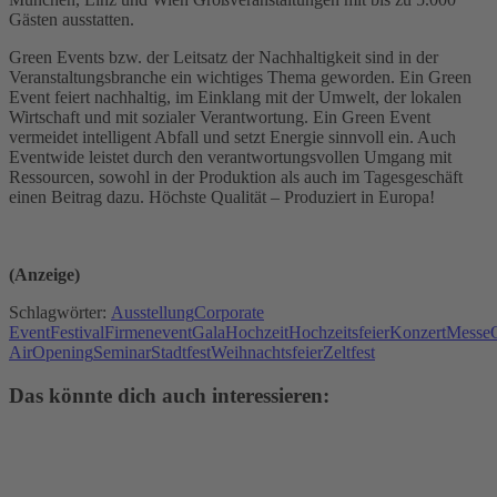
Gästen ausstatten.
Green Events bzw. der Leitsatz der Nachhaltigkeit sind in der
Veranstaltungsbranche ein wichtiges Thema geworden. Ein Green
Event feiert nachhaltig, im Einklang mit der Umwelt, der lokalen
Wirtschaft und mit sozialer Verantwortung. Ein Green Event
vermeidet intelligent Abfall und setzt Energie sinnvoll ein. Auch
Eventwide leistet durch den verantwortungsvollen Umgang mit
Ressourcen, sowohl in der Produktion als auch im Tagesgeschäft
einen Beitrag dazu. Höchste Qualität – Produziert in Europa!
(Anzeige)
Schlagwörter:
Ausstellung
Corporate
Event
Festival
Firmenevent
Gala
Hochzeit
Hochzeitsfeier
Konzert
Messe
Air
Opening
Seminar
Stadtfest
Weihnachtsfeier
Zeltfest
Das könnte dich auch interessieren: