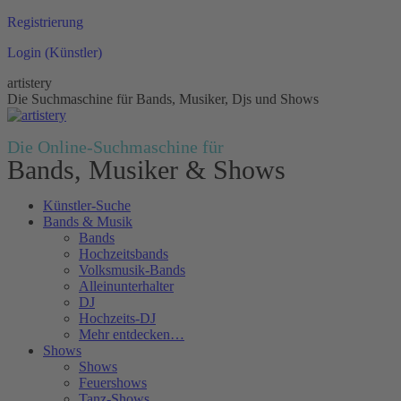
Zum
Registrierung
Inhalt
Login (Künstler)
springen
artistery
Die Suchmaschine für Bands, Musiker, Djs und Shows
Die Online-Suchmaschine für
Bands, Musiker & Shows
Künstler-Suche
Bands & Musik
Bands
Hochzeitsbands
Volksmusik-Bands
Alleinunterhalter
DJ
Hochzeits-DJ
Mehr entdecken…
Shows
Shows
Feuershows
Tanz-Shows