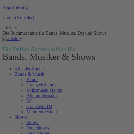
Zum
Registrierung
Inhalt
Login (Künstler)
springen
artistery
Die Suchmaschine für Bands, Musiker, Djs und Shows
Die Online-Suchmaschine für
Bands, Musiker & Shows
Künstler-Suche
Bands & Musik
Bands
Hochzeitsbands
Volksmusik-Bands
Alleinunterhalter
DJ
Hochzeits-DJ
Mehr entdecken…
Shows
Shows
Feuershows
Tanz-Shows