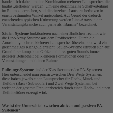
handelt sich dabei um eine Kombination mehrerer Lautsprecher, die
häufig „geflogen“ werden. Um eine gleichmäßige Schallverteilung
im Raum zu erreichen, sind die einzelnen Lautsprecherboxen in
einem bestimmten Winkel angeordnet. Auf Grund der dadurch
entstehenden typischen Krümmung werden Line-Arrays in der
Veranstaltungsbranche auch gerne als „Banane“ bezeichnet.
Säulen-Systeme
funktionieren nach einer ähnlichen Technik wie
die Line-Array Systeme aus dem Profibereiche. Durch die
Anordnung mehrere kleinerer Lautsprecher übereinander wird ein
gleichmäßiges Klangbild erreicht. Säulen-Systeme erfreuen sich auf
Grund ihrer kompakten Größe und ihres guten Sounds immer
größerer Beliebtheit bei kleineren Formationen oder für
Veranstaltungen im kleinen Rahmen.
Fullrange-Systeme
sind der Klassiker unter den PA-Systemen.
Hier unterscheidet man primär zwischen Drei-Wege-Systemen,
diese haben jeweils einen Lautsprecher für Hoch-, Mittel- und
Tieftöne (Bass / Subwoofer) und Zwei-Wege-Systemen, bei
welchen der gesamte Frequenzbereich durch einen Hoch- und einen
Tiefmitteltöner erzeugt wird.
Was ist der Unterschied zwischen aktiven und passiven PA-
Systemen?