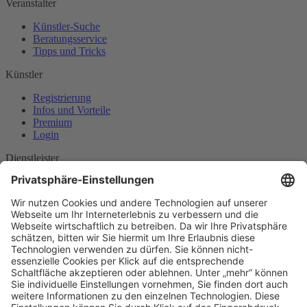
Veranstalter
Künstler-Suche
Beratungsservice
Tipps und Tricks
Künstler
Registrierung
Infos und Vorteile
Premium
Login
Dienstleister
Entdecken
Anbieter werden
INFOS
Mehr Erfahren
Häufige Fragen
AGB
Kontakt & Mehr