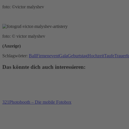
foto: ©victor malyshev
foto: © victor malyshev
(Anzeige)
Schlagwörter:
Ball
Firmenevent
Gala
Geburtstag
Hochzeit
Taufe
Trauerfe
Das könnte dich auch interessieren:
321Photobooth – Die mobile Fotobox