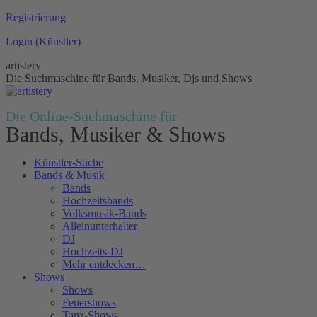
Zum
Registrierung
Inhalt
Login (Künstler)
springen
artistery
Die Suchmaschine für Bands, Musiker, Djs und Shows
Die Online-Suchmaschine für
Bands, Musiker & Shows
Künstler-Suche
Bands & Musik
Bands
Hochzeitsbands
Volksmusik-Bands
Alleinunterhalter
DJ
Hochzeits-DJ
Mehr entdecken…
Shows
Shows
Feuershows
Tanz-Shows