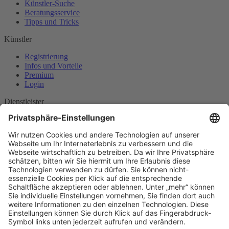
Künstler-Suche
Beratungsservice
Tipps und Tricks
Künstler
Registrierung
Infos und Vorteile
Premium
Login
Dienstleister
Entdecken
Anbieter werden
INFOS
Mehr Erfahren
Häufige Fragen
AGB
Kontakt & Mehr
Kontakt
Impressum