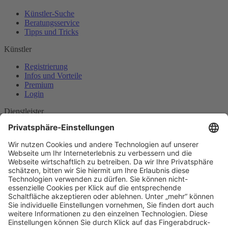
Künstler-Suche
Beratungsservice
Tipps und Tricks
Künstler
Registrierung
Infos und Vorteile
Premium
Login
Dienstleister
Entdecken
Anbieter werden
INFOS
Mehr Erfahren
Häufige Fragen
AGB
Kontakt & Mehr
Kontakt