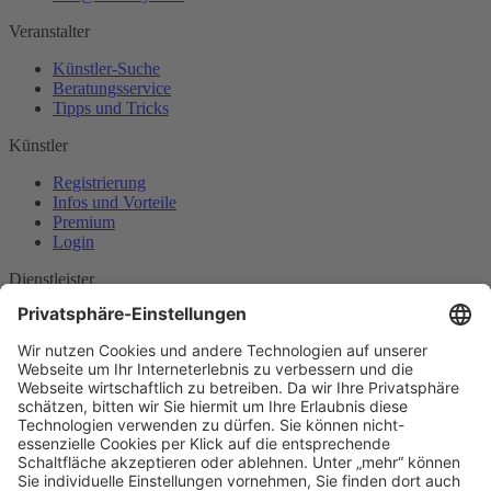
Veranstalter
Künstler-Suche
Beratungsservice
Tipps und Tricks
Künstler
Registrierung
Infos und Vorteile
Premium
Login
Dienstleister
Entdecken
Anbieter werden
INFOS
Mehr Erfahren
Häufige Fragen
AGB
Kontakt & Mehr