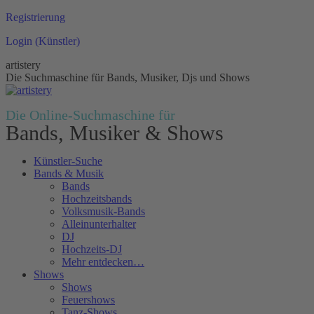
Zum
Registrierung
Inhalt
Login (Künstler)
springen
artistery
Die Suchmaschine für Bands, Musiker, Djs und Shows
Die Online-Suchmaschine für
Bands, Musiker & Shows
Künstler-Suche
Bands & Musik
Bands
Hochzeitsbands
Volksmusik-Bands
Alleinunterhalter
DJ
Hochzeits-DJ
Mehr entdecken…
Shows
Shows
Feuershows
Tanz-Shows